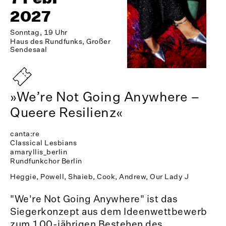
2027
Sonntag, 19 Uhr
Haus des Rundfunks, Großer
Sendesaal
»We’re Not Going Anywhere –
Queere Resilienz«
canta:re
Classical Lesbians
amaryllis_berlin
Rundfunkchor Berlin
Heggie, Powell, Shaieb, Cook, Andrew, Our Lady J
"We're Not Going Anywhere" ist das
Siegerkonzept aus dem Ideenwettbewerb
zum 100-jährigen Bestehen des