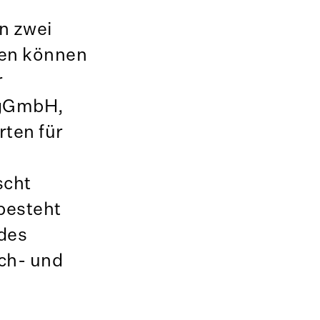
n zwei
ten können
r
 gGmbH,
ten für
scht
besteht
des
ch- und