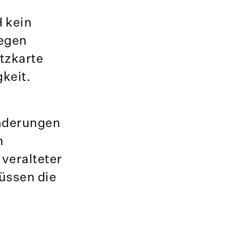
 kein
gegen
tzkarte
gkeit.
Änderungen
m
 veralteter
üssen die
.