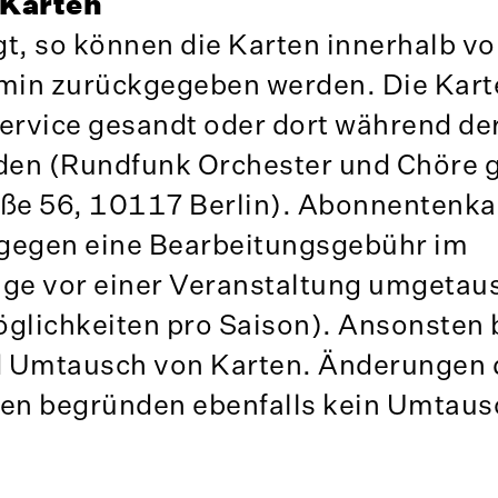
 Karten
t, so können die Karten innerhalb vo
min zurückgegeben werden. Die Kar
ervice gesandt oder dort während de
den (Rundfunk Orchester und Chöre
ße 56, 10117 Berlin). Abonnentenkar
egen eine Bearbeitungsgebühr im
age vor einer Veranstaltung umgetau
lichkeiten pro Saison). Ansonsten 
d Umtausch von Karten. Änderungen 
n begründen ebenfalls kein Umtaus