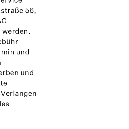
straße 56,
AG
n werden.
ebühr
rmin und
n
erben und
rte
 Verlangen
des