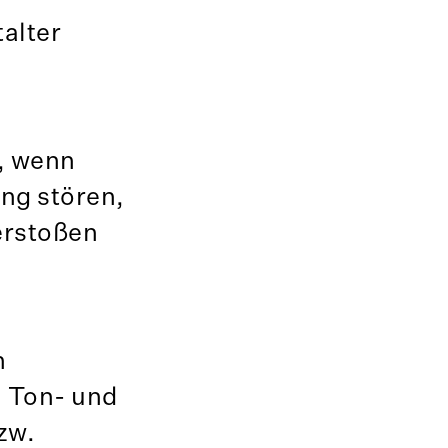
alter
, wenn
ng stören,
erstoßen
h
, Ton- und
zw.