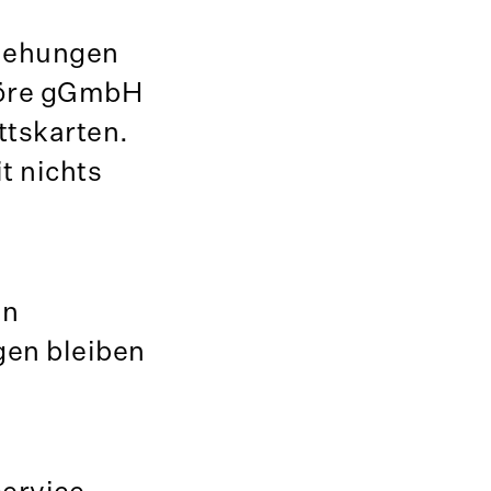
ziehungen
höre gGmbH
ttskarten.
t nichts
en
en bleiben
service