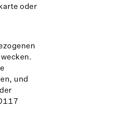
karte oder
nbezogenen
 Zwecken.
ne
fen, und
oder
10117