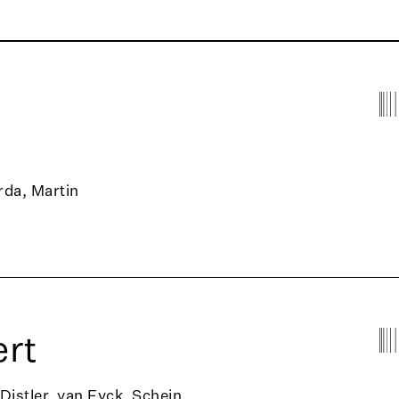
rda, Martin
rt
 Distler, van Eyck, Schein