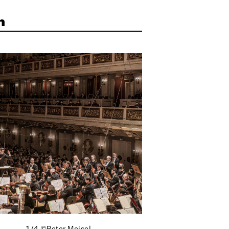
n
1/4
©Peter Meisel