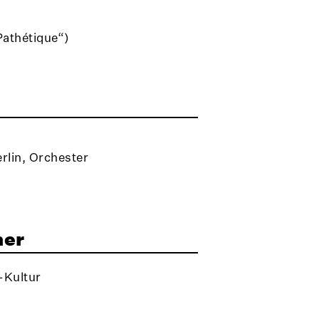
Pathétique“)
rlin, Orchester
ner
-Kultur