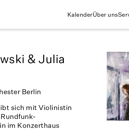
Kalender
Über uns
Ser
wski & Julia
ester Berlin
bt sich mit Violinistin
m Rundfunk-
lin im Konzerthaus