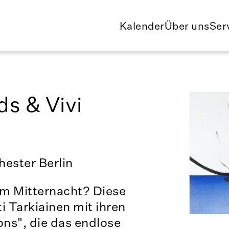
Kalender
Über uns
Ser
ds & Vivi
ester Berlin
um Mitternacht? Diese
i Tarkiainen mit ihren
ons", die das endlose