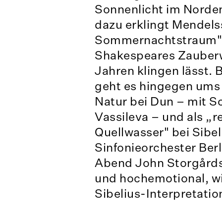
Sonnenlicht im Norde
dazu erklingt Mendels
Sommernachtstraum" –
Shakespeares Zauberw
Jahren klingen lässt. 
geht es hingegen ums 
Natur bei Dun – mit S
Vassileva – und als „r
Quellwasser" bei Sibe
Sinfonieorchester Berl
Abend John Storgårds 
und hochemotional, wi
Sibelius-Interpretatio