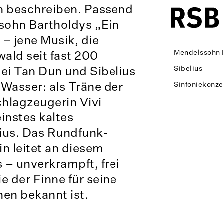
n beschreiben. Passend
sohn Bartholdys „Ein
 jene Musik, die
ald seit fast 200
Mendelssohn 
Bei Tan Dun und Sibelius
Sibelius
Wasser: als Träne der
Sinfoniekonze
chlagzeugerin Vivi
einstes kaltes
lius. Das Rundfunk-
in leitet an diesem
– unverkrampft, frei
e der Finne für seine
nen bekannt ist.