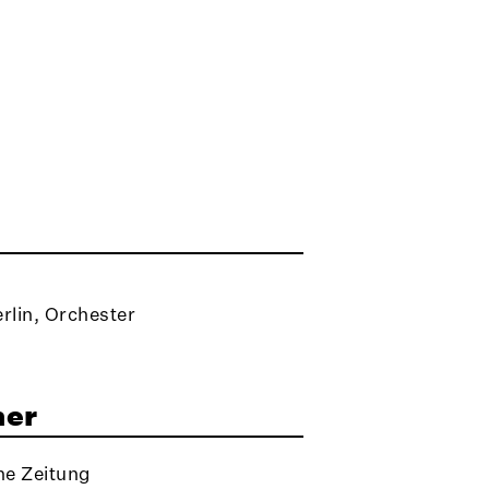
rlin, Orchester
ner
he Zeitung