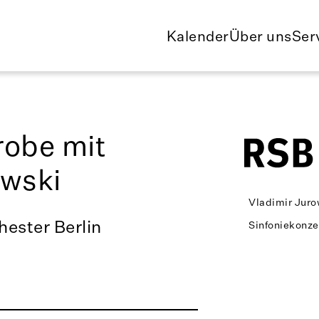
Kalender
Über uns
Ser
robe mit
owski
Vladimir Juro
ester Berlin
Sinfoniekonze