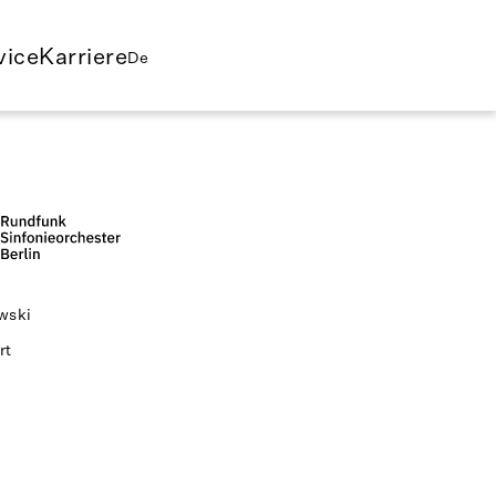
vice
Karriere
De
wski
rt