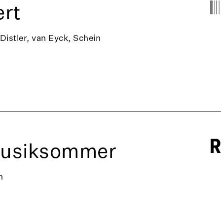
rt
 Distler, van Eyck, Schein
Musiksommer
n