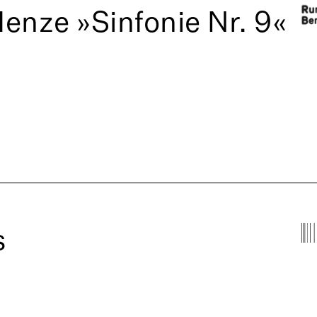
enze »Sinfonie Nr. 9«
s