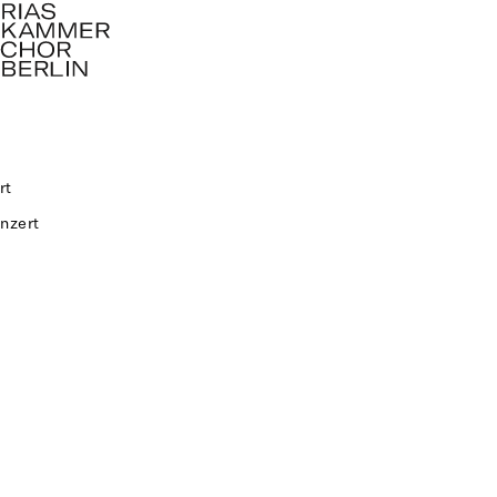
rt
nzert