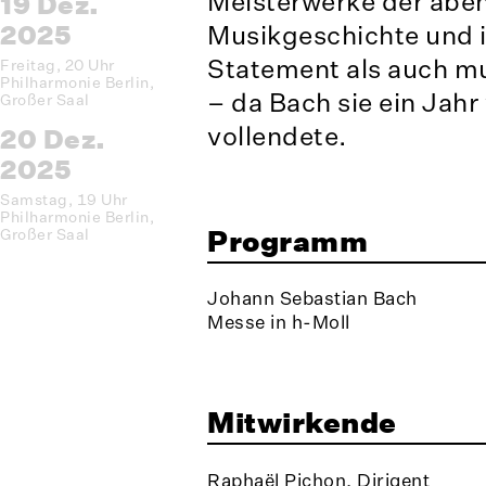
Meisterwerke der abe
19 Dez.
Musikgeschichte und is
2025
Statement als auch m
Freitag, 20 Uhr
Philharmonie Berlin,
– da Bach sie ein Jah
Großer Saal
vollendete.
20 Dez.
2025
Samstag, 19 Uhr
Philharmonie Berlin,
Programm
Großer Saal
Johann Sebastian Bach
Messe in h-Moll
Mitwirkende
Raphaël Pichon, Dirigent