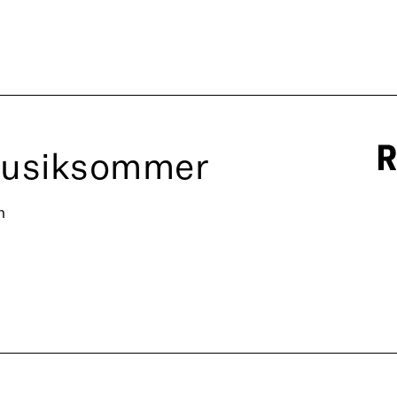
Musiksommer
n