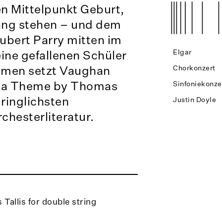
en Mittelpunkt Geburt,
ang stehen – und dem
ubert Parry mitten im
eine gefallenen Schüler
Elgar
hmen setzt Vaughan
Chorkonzert
on a Theme by Thomas
Sinfoniekonze
dringlichsten
Justin Doyle
chesterliteratur.
Tallis for double string