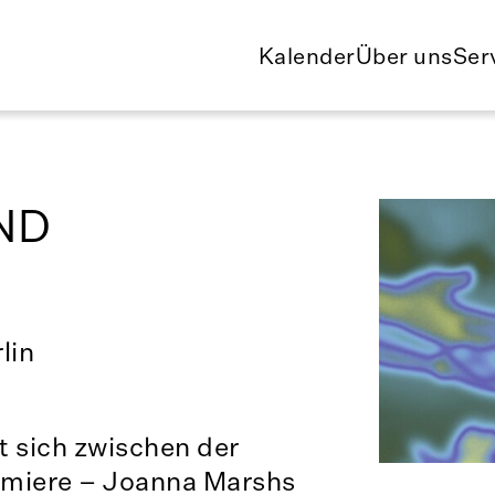
Kalender
Über uns
Ser
ND
lin
 sich zwischen der
emiere – Joanna Marshs