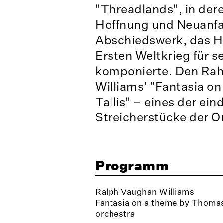
"Threadlands", in der
Hoffnung und Neuanf
Abschiedswerk, das H
Ersten Weltkrieg für s
komponierte. Den Ra
Williams' "Fantasia 
Tallis" – eines der ein
Streicherstücke der Or
Programm
Ralph Vaughan Williams
Fantasia on a theme by Thomas 
orchestra