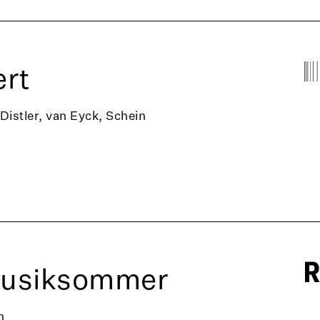
rt
 Distler, van Eyck, Schein
Musiksommer
n