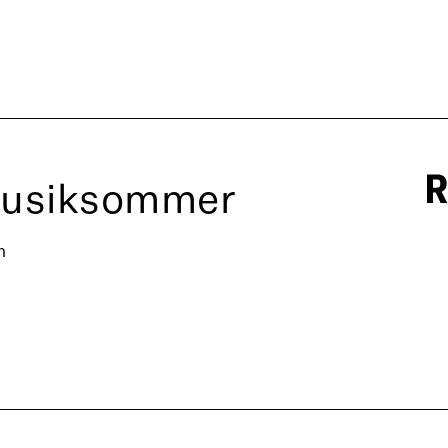
Musiksommer
n