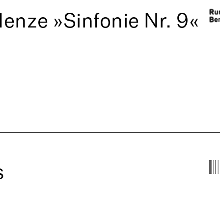
enze »Sinfonie Nr. 9«
s