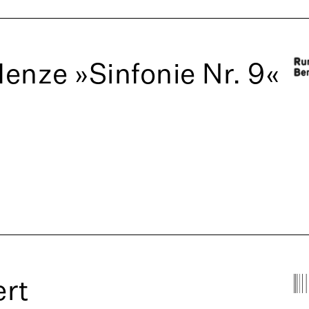
enze »Sinfonie Nr. 9«
rt