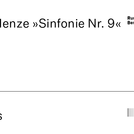
enze »Sinfonie Nr. 9«
s