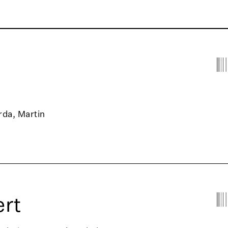
rda, Martin
rt