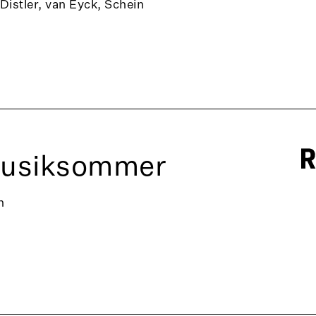
 Distler, van Eyck, Schein
Musiksommer
n