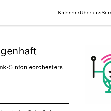
Kalender
Über uns
Ser
genhaft
nk-Sinfonieorchesters