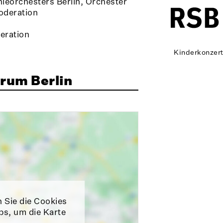
ieorchesters Berlin, Orchester
oderation
eration
Kinderkonzer
rum Berlin
n Sie die Cookies
ps, um die Karte