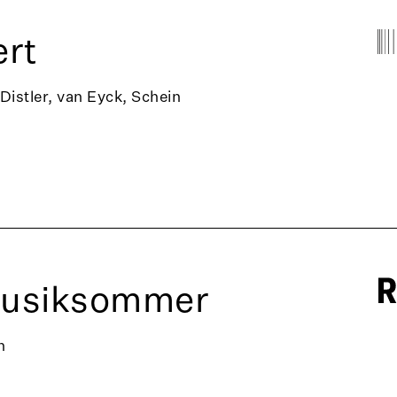
rt
 Distler, van Eyck, Schein
Musiksommer
n